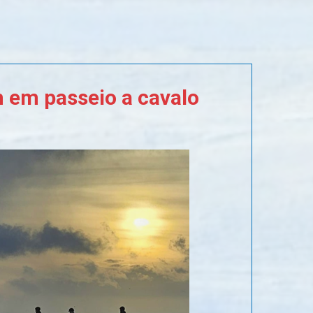
m
em
passeio
a
cavalo