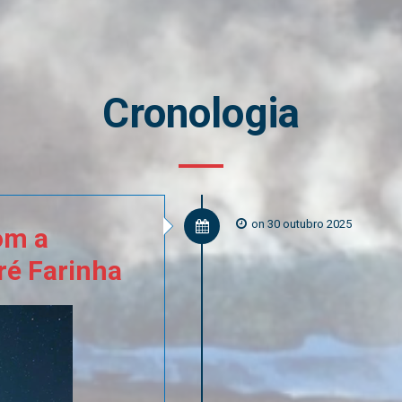
Cronologia
on 30 outubro 2025
om
a
ré
Farinha