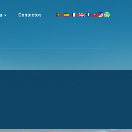
a
Contactos
|
slândia