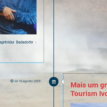
gnhildur Badadottir -
on 10 agosto 2025
Mais
um
g
Tourism
Iv