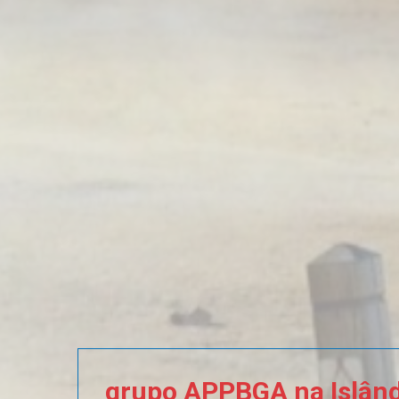
grupo
APPBGA
na
Islân