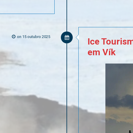
on 15 outubro 2025
Ice
Touris
em
Vík