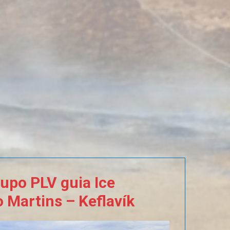
rupo
PLV
guia
Ice
o
Martins
–
Keflavík